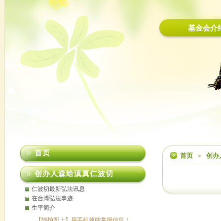
基金会介
首页
首页
＞
创办
创办人森给滇真仁波切
仁波切最新弘法讯息
在台湾弘法事迹
生平简介
【随拍即上】用手机就能掌握信息！