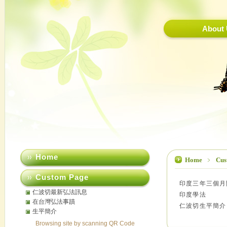
About
Home
Home
﹥
Cus
Custom Page
印度三年三個月
仁波切最新弘法訊息
印度學法
在台灣弘法事蹟
仁波切生平簡介
生平簡介
Browsing site by scanning QR Code